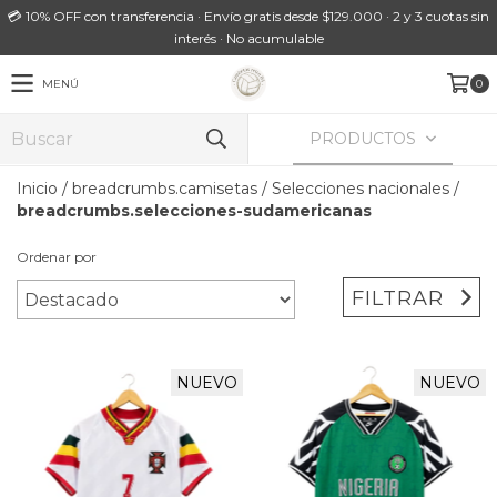
💳 10% OFF con transferencia · Envío gratis desde $129.000 · 2 y 3 cuotas sin
interés · No acumulable
MENÚ
0
PRODUCTOS
Inicio
/
breadcrumbs.camisetas
/
Selecciones nacionales
/
breadcrumbs.selecciones-sudamericanas
Ordenar por
FILTRAR
NUEVO
NUEVO