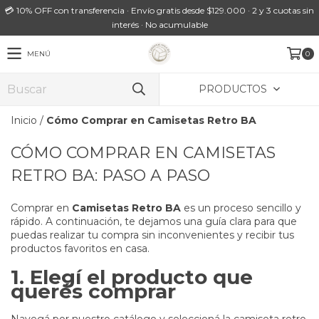
💳 10% OFF con transferencia · Envío gratis desde $129.000 · 2 y 3 cuotas sin
interés · No acumulable
MENÚ
0
PRODUCTOS
Inicio
/
Cómo Comprar en Camisetas Retro BA
CÓMO COMPRAR EN CAMISETAS
RETRO BA: PASO A PASO
Comprar en
Camisetas Retro BA
es un proceso sencillo y
rápido. A continuación, te dejamos una guía clara para que
puedas realizar tu compra sin inconvenientes y recibir tus
productos favoritos en casa.
1. Elegí el producto que
querés comprar