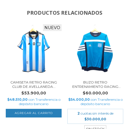
PRODUCTOS RELACIONADOS
NUEVO
CAMISETA RETRO RACING
BUZO RETRO
CLUB DE AVELLANEDA...
ENTRENAMIENTO RACING
CLUB DE...
$53.900,00
$60.000,00
$48.510,00
con
Transferencia o
$54.000,00
con
Transferencia o
depósito bancario
depósito bancario
AGREGAR AL CARRITO
2
cuotas sin interés de
$30.000,00
SIN STOCK