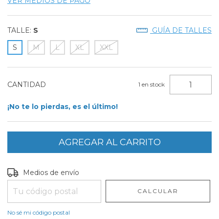
VER MEDIOS DE PAGO
TALLE:
S
GUÍA DE TALLES
S
M
L
XL
XXL
CANTIDAD
1
en stock
¡No te lo pierdas, es el último!
Entregas para el CP:
CAMBIAR CP
Medios de envío
CALCULAR
No sé mi código postal