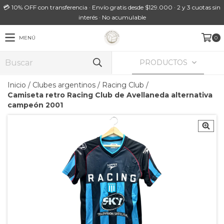
💳 10% OFF con transferencia · Envío gratis desde $129.000 · 2 y 3 cuotas sin
interés · No acumulable
MENÚ
0
PRODUCTOS
Inicio
/
Clubes argentinos
/
Racing Club
/
Camiseta retro Racing Club de Avellaneda alternativa
campeón 2001