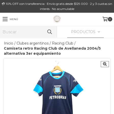
💳 10% OFF con transferencia · Envío gratis desde $129.000 · 2 y 3 cuotas sin
interés · No acumulable
MENÚ
0
PRODUCTOS
Inicio
/
Clubes argentinos
/
Racing Club
/
Camiseta retro Racing Club de Avellaneda 2004/5
alternativa 3er equipamiento